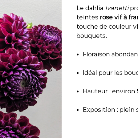
t
Le dahlia
Ivanetti
pro
u
é
teintes
rose vif à f
e
touche de couleur v
à
S
bouquets.
a
i
Floraison abondant
n
t
-
Idéal pour les bouq
M
a
r
Hauteur : environ
c
-
s
Exposition : plein s
u
r
-
R
i