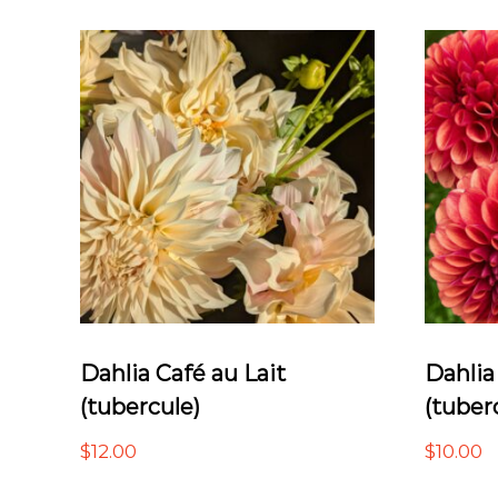
Dahlia Café au Lait
Dahlia
(tubercule)
(tuber
$
12.00
$
10.00