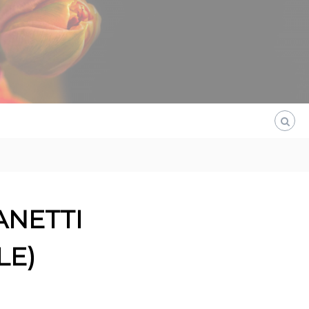
ANETTI
LE)