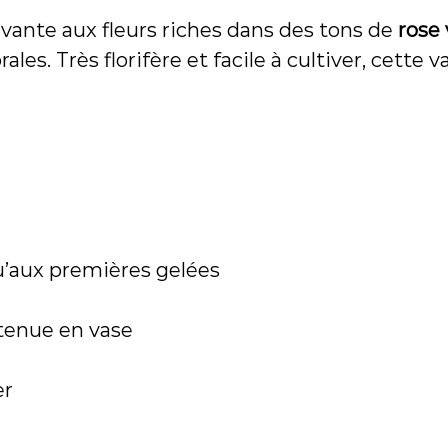
a
ivante aux fleurs riches dans des tons de
rose 
n
e
rales. Très florifère et facile à cultiver, cette
t
t
i
(
t
u
b
e
r
c
u’aux premières gelées
u
l
tenue en vase
e
)
er