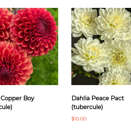
 Copper Boy
Dahlia Peace Pact
cule)
(tubercule)
$
10.00