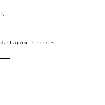
es
butants qu’expérimentés
_____