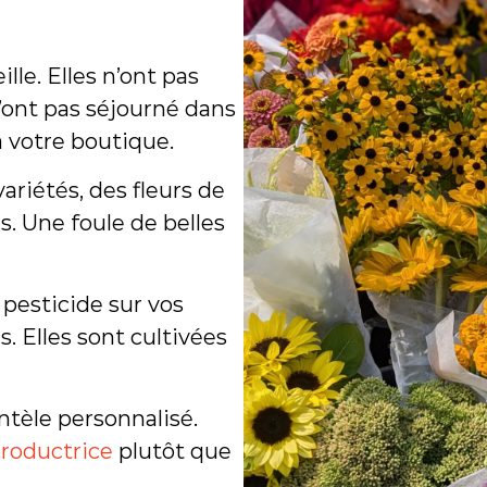
t
u
é
ille. Elles n’ont pas
e
à
’ont pas séjourné dans
S
à votre boutique.
a
i
ariétés, des fleurs de
n
t
as. Une foule de belles
-
M
a
 pesticide sur vos
r
c
. Elles sont cultivées
-
s
u
entèle personnalisé.
r
-
productrice
plutôt que
R
i