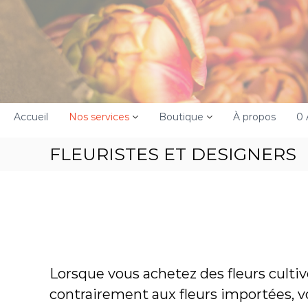
A
l
l
e
r
a
u
c
Accueil
Nos services
Boutique
À propos
0 
o
n
FLEURISTES ET DESIGNERS
t
e
n
u
Lorsque vous achetez des fleurs cultiv
contrairement aux fleurs importées, 