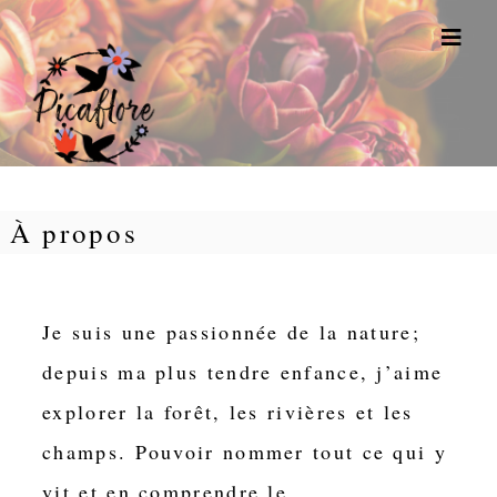
P
F
À propos
i
e
c
r
a
m
f
e
Je suis une passionnée de la nature;
l
f
o
depuis ma plus tendre enfance, j’aime
l
r
explorer la forêt, les rivières et les
e
o
r
champs. Pouvoir nommer tout ce qui y
a
vit et en comprendre le