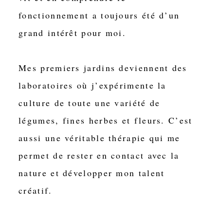
l
fonctionnement a toujours été d’un
e
s
grand intérêt pour moi.
i
t
Mes premiers jardins deviennent des
u
é
laboratoires où j’expérimente la
e
culture de toute une variété de
à
légumes, fines herbes et fleurs. C’est
S
a
aussi une véritable thérapie qui me
i
permet de rester en contact avec la
n
nature et développer mon talent
t
-
créatif.
M
a