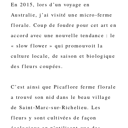
En 2015, lors d’un voyage en
r
c
Australie, j’ai visité une micro-ferme
-
florale. Coup de foudre pour cet art en
s
accord avec une nouvelle tendance : le
u
r
« slow flower » qui promouvoit la
-
culture locale, de saison et biologique
R
des fleurs coupées.
i
c
h
C’est ainsi que Picaflore ferme florale
e
a trouvé son nid dans le beau village
l
i
de Saint-Marc-sur-Richelieu. Les
e
fleurs y sont cultivées de façon
u
écologique en n’utilisant que des