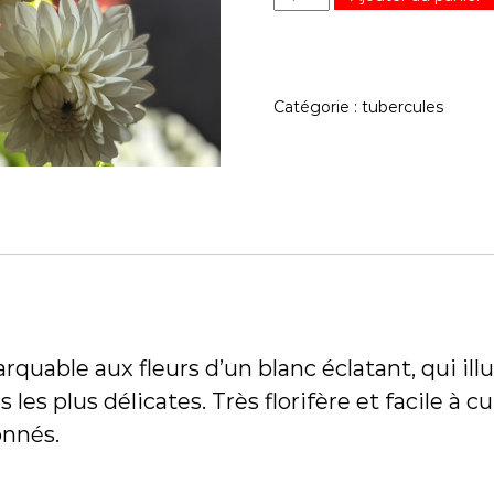
u
c
a
h
n
e
t
l
i
Catégorie :
tubercules
i
t
e
é
u
d
e
D
a
h
l
i
a
B
quable aux fleurs d’un blanc éclatant, qui ill
l
es plus délicates. Très florifère et facile à c
i
onnés.
z
z
a