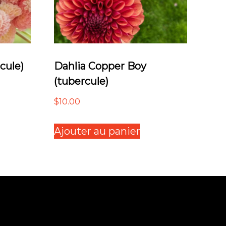
rcule)
Dahlia Copper Boy
(tubercule)
$
10.00
Ajouter au panier