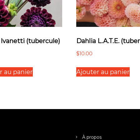
 Ivanetti (tubercule)
Dahlia L.A.T.E. (tube
$
10.00
r au panier
Ajouter au panier
À propos