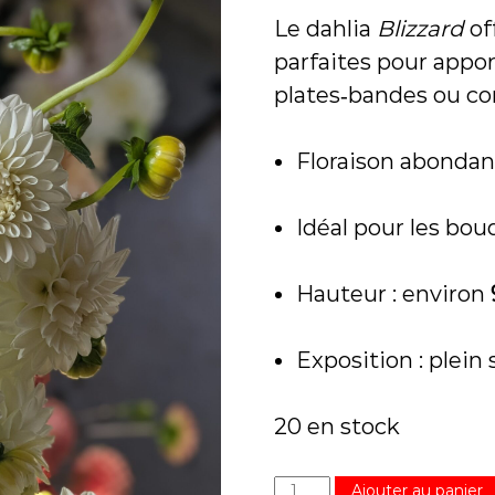
t
Le dahlia
Blizzard
of
u
é
parfaites pour appo
e
plates‑bandes ou co
à
S
a
Floraison abondant
i
n
t
Idéal pour les bouq
-
M
a
Hauteur : environ
r
c
-
Exposition : plein s
s
u
20 en stock
r
-
R
q
Ajouter au panier
i