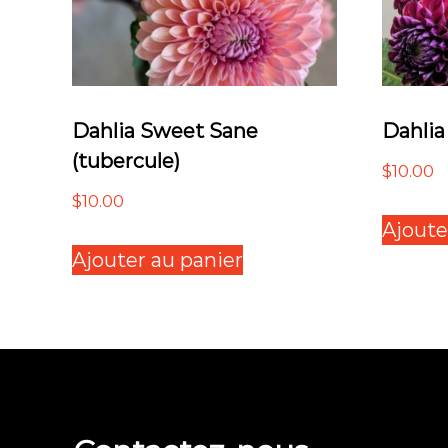
Dahlia Sweet Sane
Dahlia
(tubercule)
$
10.00
$
10.00
Ajoute
Ajouter au panier