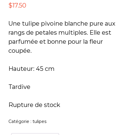
i
$
17.50
e
u
Une tulipe pivoine blanche pure aux
rangs de petales multiples. Elle est
parfumée et bonne pour la fleur
coupée.
Hauteur: 45 cm
Tardive
Rupture de stock
Catégorie :
tulipes